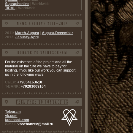
Supraphonline
| Worldwide
TIDAL
| Worldwide
2011:
March-August
|
August-December
2012:
January-April
For the existence of the project and all the
material on the Site we have to pay for
hosting. If you like our work you can support
us in the following ways:
СБЕР:
+79054163610
T-BANK:
+79283009164
Telegram
vk.com
facebook.com
e-mail:
vbochanzev@mail.ru