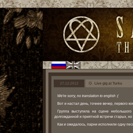
27.12.2012
Live gig at Turku
We're sorry, no translation to english :(
Вот и наcтал день, точнее вечер, первого к
Группа выступила на сцене небольшого к
долгожданной и приятной встречи старых, но
Как и ожидалось, парни исполнили одну пе