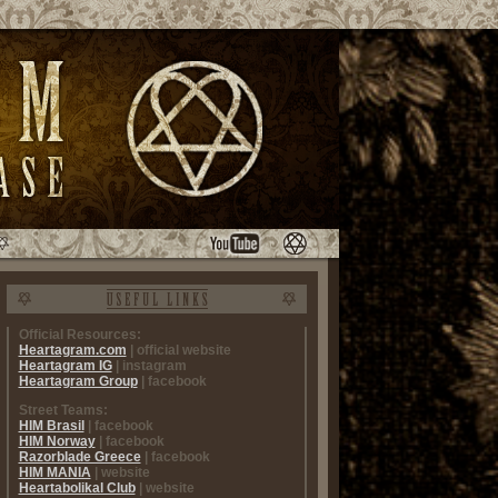
Official Resources:
Heartagram.com
| official website
Heartagram IG
| instagram
Heartagram Group
| facebook
Street Teams:
HIM Brasil
| facebook
HIM Norway
| facebook
Razorblade Greece
| facebook
HIM MANIA
| website
Heartabolikal Club
| website