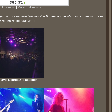
t this setlist
|
More HIM setlists
део, а пока первые "весточки" и
большое спасибо
тем, кто несмотря на
 медиа-материалами! :)
Favio Rodrigez - Facebook