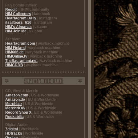
Fan Communities:
Reddit
| r/HIM community
HIM Collectors
| facebook
Heartagram Daily
| instagram
itsalltears_616
| instagram
HIM's Almanac
| vk.com
HIM Join Me
| vk.com
Archive:
Heartagram.com
| wayback machine
HIM Finland
| wayback machine
HIM666.de
| wayback machine
HIMOnline.tv
| wayback machine
TheSacrament.net
| wayback machine
HIMCDDB
| wayback machine
CD, Vinyl & Merch:
Amazon.com
| US & Worldwide
Amazon.de
| EU & Worldwide
Merchbar
| US & Worldwide
MerchNOW
| US & Worldwide
Record Shop X
| EU & Worldwide
Rockabilia
| US & Worldwide
Digital Audio:
7digital
| Worldwide
HDtracks
| Worldwide
Quobuz
| Worldwide