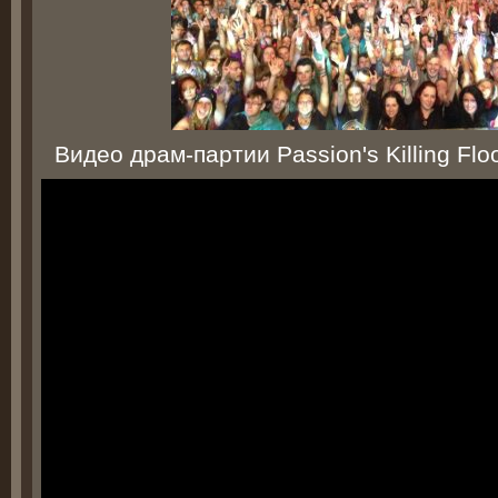
Видео драм-партии Passion's Killing Flo