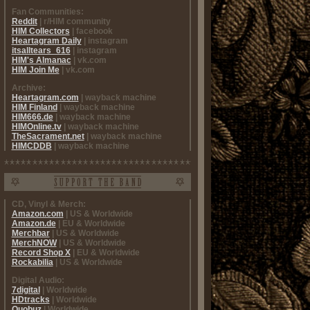
Fan Communities:
Reddit
| r/HIM community
HIM Collectors
| facebook
Heartagram Daily
| instagram
itsalltears_616
| instagram
HIM's Almanac
| vk.com
HIM Join Me
| vk.com
Archive:
Heartagram.com
| wayback machine
HIM Finland
| wayback machine
HIM666.de
| wayback machine
HIMOnline.tv
| wayback machine
TheSacrament.net
| wayback machine
HIMCDDB
| wayback machine
CD, Vinyl & Merch:
Amazon.com
| US & Worldwide
Amazon.de
| EU & Worldwide
Merchbar
| US & Worldwide
MerchNOW
| US & Worldwide
Record Shop X
| EU & Worldwide
Rockabilia
| US & Worldwide
Digital Audio:
7digital
| Worldwide
HDtracks
| Worldwide
Quobuz
| Worldwide