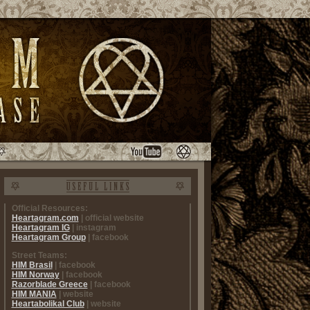
Official Resources:
Heartagram.com
| official website
Heartagram IG
| instagram
Heartagram Group
| facebook
Street Teams:
HIM Brasil
| facebook
HIM Norway
| facebook
Razorblade Greece
| facebook
HIM MANIA
| website
Heartabolikal Club
| website