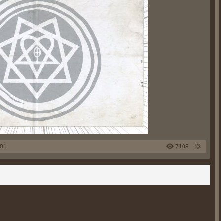
:01
7108