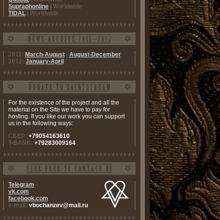
Supraphonline
| Worldwide
TIDAL
| Worldwide
2011:
March-August
|
August-December
2012:
January-April
For the existence of the project and all the
material on the Site we have to pay for
hosting. If you like our work you can support
us in the following ways:
СБЕР:
+79054163610
T-BANK:
+79283009164
Telegram
vk.com
facebook.com
e-mail:
vbochanzev@mail.ru