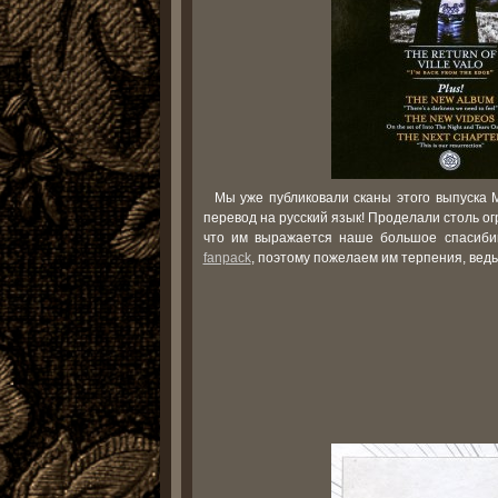
Мы уже публиковали сканы этого выпуска 
перевод на русский язык! Проделали столь о
что им выражается наше большое спасиби
fanpack
, поэтому пожелаем им терпения, ведь