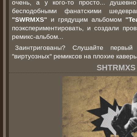
очень, а у кого-то просто... душев
бесподобными фанатскими шедевра
"SWRMXS"
и грядущим альбомом
"Te
поэкспериментировать, и создали про
ремикс-альбом...
Заинтригованы? Слушайте первы
"виртуозных" ремиксов на плохие каверы
SHTRMXS