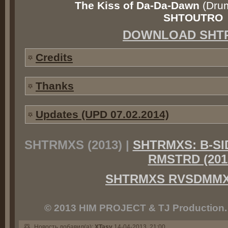
The Kiss of Da-Da-Dawn
(Drum
SHTOUTRO
DOWNLOAD SHT
Credits
Thanks
Updates (UPD 07.02.2014)
SHTRMXS (2013) |
SHTRMXS: B-SID
RMSTRD (201
SHTRMXS RVSDMMXV
© 2013 HIM PROJECT & TJ Production. Al
Новость добавил(а):
XTasy
14-04-2013, 21:00