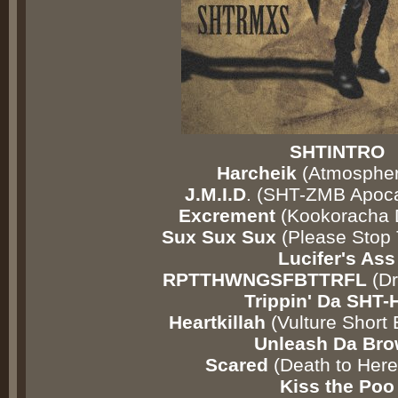
SHTINTRO
Harcheik
(Atmospher
J.M.I.D
. (SHT-ZMB Apoca
Excrement
(Kookoracha
Sux Sux Sux
(Please Stop 
Lucifer's Ass
RPTTHWNGSFBTTRFL
(Dr
Trippin' Da SHT-
Heartkillah
(Vulture Short
Unleash Da Br
Scared
(Death to Here
Kiss the Poo