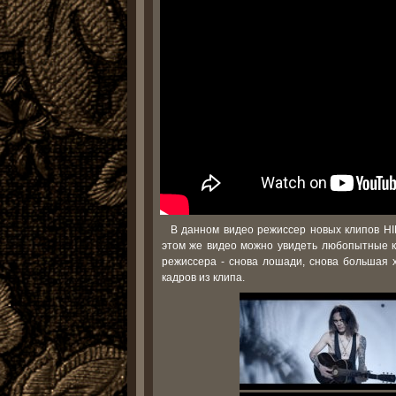
В данном видео режиссер новых клипов HI
этом же видео можно увидеть любопытные ка
режиссера - снова лошади, снова большая 
кадров из клипа.