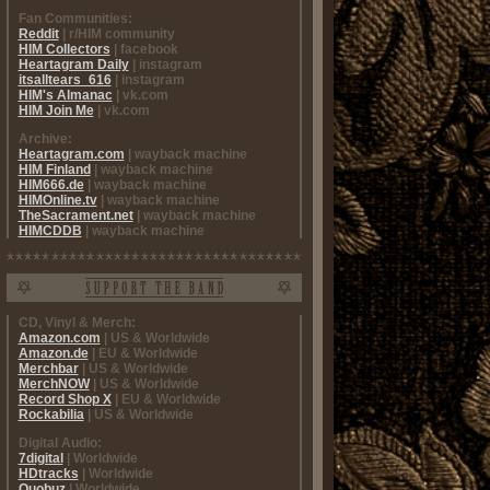
Fan Communities:
Reddit
| r/HIM community
HIM Collectors
| facebook
Heartagram Daily
| instagram
itsalltears_616
| instagram
HIM's Almanac
| vk.com
HIM Join Me
| vk.com
Archive:
Heartagram.com
| wayback machine
HIM Finland
| wayback machine
HIM666.de
| wayback machine
HIMOnline.tv
| wayback machine
TheSacrament.net
| wayback machine
HIMCDDB
| wayback machine
CD, Vinyl & Merch:
Amazon.com
| US & Worldwide
Amazon.de
| EU & Worldwide
Merchbar
| US & Worldwide
MerchNOW
| US & Worldwide
Record Shop X
| EU & Worldwide
Rockabilia
| US & Worldwide
Digital Audio:
7digital
| Worldwide
HDtracks
| Worldwide
Quobuz
| Worldwide