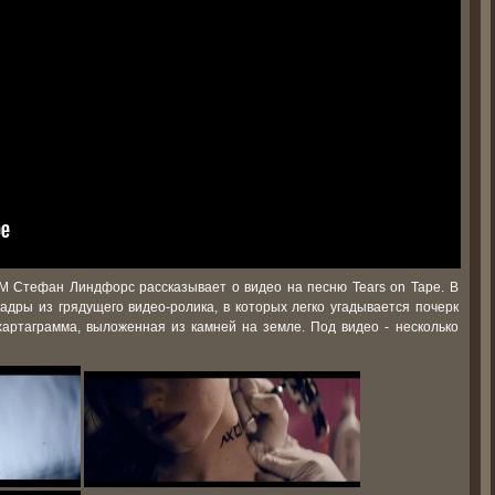
M Стефан Линдфорс рассказывает о видео на песню Tears on Tape. В
дры из грядущего видео-ролика, в которых легко угадывается почерк
хартаграмма, выложенная из камней на земле. Под видео - несколько