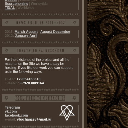
Supraphonline
| Worldwide
TIDAL
| Worldwide
2011:
March-August
|
August-December
2012:
January-April
For the existence of the project and all the
material on the Site we have to pay for
hosting. If you like our work you can support
us in the following ways:
СБЕР:
+79054163610
T-BANK:
+79283009164
Telegram
vk.com
facebook.com
e-mail:
vbochanzev@mail.ru