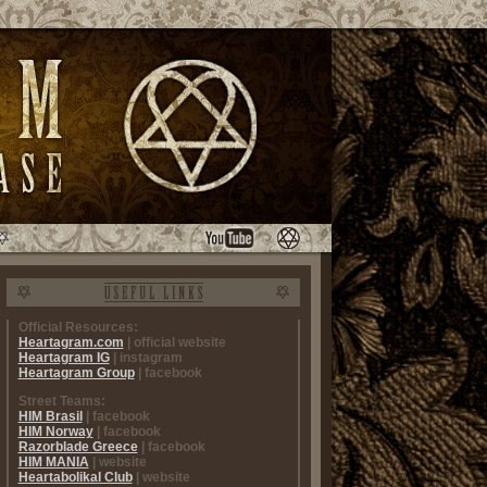
Official Resources:
Heartagram.com
| official website
Heartagram IG
| instagram
Heartagram Group
| facebook
Street Teams:
HIM Brasil
| facebook
HIM Norway
| facebook
Razorblade Greece
| facebook
HIM MANIA
| website
Heartabolikal Club
| website