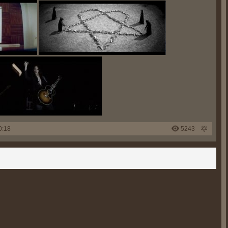
0:18
5243