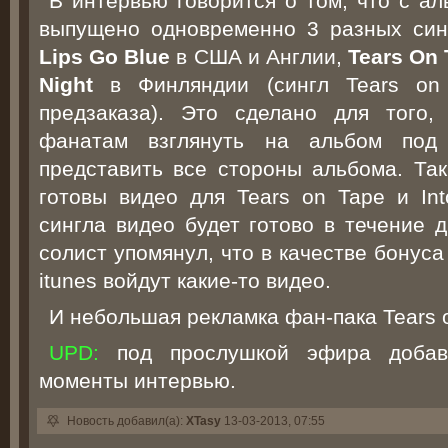
В интервью говорится о том, что с ал
выпущено одновременно 3 разных син
Lips Go Blue
в США и Англии,
Tears On 
Night
в Финляндии (сингл Tears on
предзаказа). Это сделано для того,
фанатам взглянуть на альбом под
представить все стороны альбома. Так
готовы видео для Tears on Tape и Int
сингла видео будет готово в течение 
солист упомянул, что в качестве бонуса
itunes войдут какие-то видео.
И небольшая рекламка фан-пака Tears 
UPD:
под прослушкой эфира добав
моменты интервью.
Новость добавил(а):
XTasy
13-03-2013, 07:55