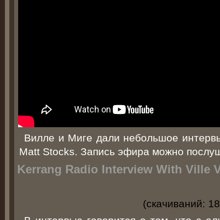
Вилле и Миге дали небольшое интервь
Matt Stocks. Запись эфира можно послу
Kerrang Radio Interview With Ville 
(cкачиваний: 18