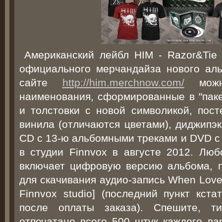
Американский лейбл HIM - Razor&Ti
официального мерчандайза нового аль
сайте
http://him.merchnow.com/
можно
наименования, сформированные в "паке
и толстовки с новой символикой, пост
винила (отличаются цветами), диджипэк
CD с 13-ю альбомными треками и DVD с
в студии Finnvox в августе 2012. Лю
включает цифровую версию альбома, п
для скачивания аудио-запись When Love 
Finnvox studio] (последний пункт кст
после оплаты заказа). Спешите, ти
отпечатано всего 500 штук каждого ва