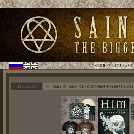
11.03.2013
Tears On Tape - CD+DVD+Vinyl+Poster+T-shirts