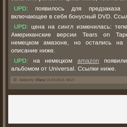
UPD:
появилось для предзаказа de
включающее в себя бонусный DVD. Ссыл
UPD:
цена на сингл изменилась: тепе
Американские версии Tears on Ta
немецком амазоне, но остались на 
описание ниже.
UPD:
на немецком
amazon
появили
альбомом от Universal. Ссылки ниже.
Added by:
XTasy
14-03-2013, 08:27