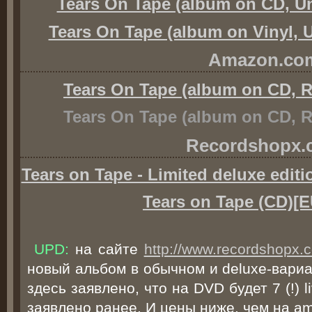
Tears On Tape (album on CD, Un
Tears On Tape (album on Vinyl, U
Amazon.co
Tears On Tape (album on CD, Ra
Tears On Tape (album on CD, Ra
Recordshopx.
Tears on Tape - Limited deluxe edit
Tears on Tape (CD)[E
UPD:
на сайте
http://www.recordshopx.
новый альбом в обычном и deluxe-вариа
здесь заявлено, что на DVD будет 7 (!) l
заявлено ранее. И цены ниже, чем на a