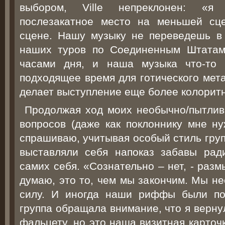
выбором, Ville непреклонен: «я 
послезакатное место на меньшей сц
сцене. Нашу музыку не переведешь в
наших туров по Соединенным Штатам
часами дня, и наша музыка что-то 
подходящее время для готического мет
делает выступление еще более колорит
Продолжая ход моих необычно/пытли
вопросов (даже как поклоннику мне ну
спрашиваю, учитывая особый стиль груп
выставляли себя напоказ забавы рад
самих себя. «Сознательно – нет, - размы
думаю, это то, чем мы закончим. Мы н
силу. И иногда наши риффы были по
группа обращала внимание, что я верну
фальцету, но это наша визитная карточ