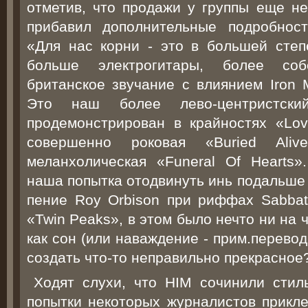
отметив, что продажи у группы еще не 
прибавил дополнительные подробнос
«Для нас корни - это в большей степ
больше электрогитары, более соб
британское звучание с влиянием Iron 
Это наш более лево-центристски
продемонстрирован в крайностях «Lov
совершенно роковая «Buried Al
меланхолическая «Funeral Of Hearts»
наша попытка отодвинуть инь подальше 
пение Roy Orbison при риффах Sabbath
«Twin Peaks», в этом было нечто ни на 
как сон (или наваждение - прим.перево
создать что-то неправильно прекрасное
Ходят слухи, что HIM сочинили стиль
попытки некоторых журналистов прикле