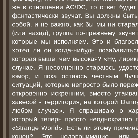
же в отношении AC/DC, то ответ будет
фантастически звучат. Вы должны быть
собой, и не важно, как бы мы ни стара
(или назад), группа по-прежнему звучи
которые мы исполняем. Это и благосл
хотел ли он когда-нибудь позабавитьс
которая выше, чем высокая? «Ну, лирик
случае. Я несомненно стараюсь удосто
юмор, и пока остаюсь честным. Луч
ситуаций, которые непросто было пере
откровенно искренним, вместо утаива
завесой - территория, на которой Dann
любом случае». Я спрашиваю о харт
который теперь просто неоднократно п
«Strange World». Есть ли этому причин
конец? Это недопонимание, или V