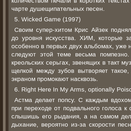
количеством печали в коротких текста
чарте душещипательных песен.
5. Wicked Game (1997)
Своим супер-хитом Крис Айзек подня
до уровня искусства. ХИМ, которые 
особенно в первых двух альбомах, уже н
следуют этой теме весьма помпезно
креольских серьгах, звенящих в такт му
щелкой между зубов вытворяет такое
экраном промокают насквозь.
6. Right Here In My Arms, optionally Pois
Астма делает попсу. С каждым вдохом
при переходе от подвального голоса к 
слышишь его рыдания, а на самом дел
дыхание, вероятно из-за скорости пес