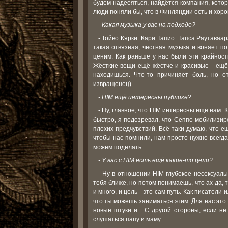
будем надееяться, найдётся компания, котор
люди поняли бы, что в Финляндии есть и хор
- Какая музыка у вас на подходе?
- Тойво Кярки. Кари Тапио. Тапса Раутаваа
такая отвязная, честная музыка и воняет п
ценим. Как раньше у нас были эти крайност
Жёсткие вещи ещё жёстче и красивые - ещё 
находишься. Что-то причиняет боль, но о
извращенец).
- HIM ещё интересны публике?
- Ну, главное, что HIM интересны ещё нам.
быстро, я подозревал, что Сеппо мобилизир
плохих предчувствий. Всё-таки думаю, что е
чтобы нас помнили, нам просто нужно всегд
можем поделать.
- У вас с HIM есть ещё какие-то цели?
- Ну в отношении HIM глубокое несексуальн
тебя ближе, но потом понимаешь, что ах да,
и много, и цель - это сам путь. Как писатели
что ты можешь заниматься этим. Для нас это
новые штуки и... С другой стороны, если не
слушаться папу и маму.