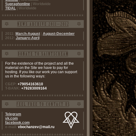
Supraphonline
| Worldwide
TIDAL
| Worldwide
2011:
March-August
|
August-December
2012:
January-April
For the existence of the project and all the
material on the Site we have to pay for
hosting. If you like our work you can support
us in the following ways:
СБЕР:
+79054163610
T-BANK:
+79283009164
Telegram
vk.com
facebook.com
e-mail:
vbochanzev@mail.ru