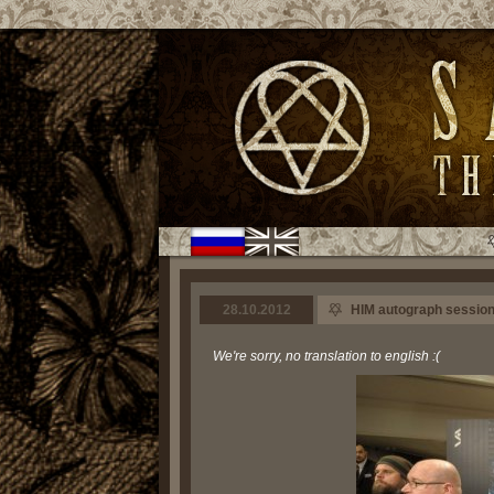
28.10.2012
HIM autograph session
We're sorry, no translation to english :(