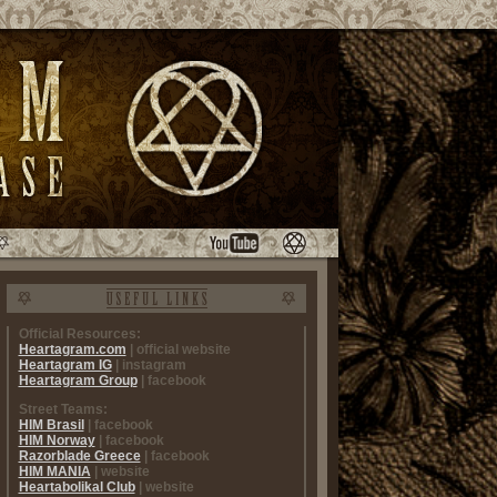
Official Resources:
Heartagram.com
| official website
Heartagram IG
| instagram
Heartagram Group
| facebook
Street Teams:
HIM Brasil
| facebook
HIM Norway
| facebook
Razorblade Greece
| facebook
HIM MANIA
| website
Heartabolikal Club
| website