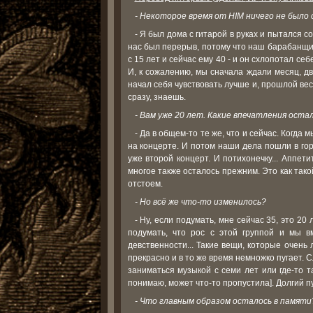
- Hекоторое время от HIM ничего не было 
- Я был дома с гитарой в руках и пытался с
нас был перерыв, потому что наш барабанщик
с 15 лет и сейчас ему 40 - и он схлопотал себе
И, к сожалению, мы сначала ждали месяц, дв
начал себя чувствовать лучше и, прошлой ве
сразу, знаешь.
- Вам уже 20 лет. Какие впечатления оста
- Да в общем-то те же, что и сейчас. Когда 
на концерте. И потом наши дела пошли в гор
уже второй концерт. И потихонечку... Аппет
многое также осталось прежним. Это как тако
отстоем.
- Но всё же что-то изменилось?
- Ну, если подумать, мне сейчас 35, это 20 
подумать, что рос с этой группой и мы в
девственности... Такие вещи, которые очень
прекрасно и в то же время немножко пугает. С
заниматься музыкой с семи лет или где-то 
понимаю, может что-то пропустила]. Долгий пу
- Что главным образом осталось в памяти