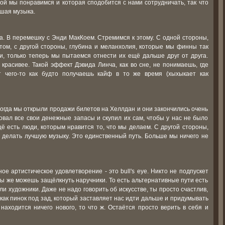
ой мы понравимся и которая сподобится с нами сотрудничать, так что
ошая музыка.
ра. В перемешку с Энди МакКоем. Стремимся к этому. С одной стороны,
отом, с другой стороны, глубина и меланхолия, которые мы финны так
и, только теперь мы пытаемся отнести их ещё дальше друг от друга.
красивее. Такой эффект Дэвида Линча, как во сне, не понимаешь, где
т чего-то как будто получаешь кайф в то же время (хыхыкает как
 Когда мы открыли продажи билетов на Хеллдан и они закончились очень
овал все свои денежные запасы и скупил их сам, чтобы у нас не было
щё есть люди, которым нравится то, что мы делаем. С другой стороны,
а делать лучшую музыку. Это единственный путь. Больше мы ничего не
ое артистическое удовлетворение - это bull's eye. Никто не подпускет
 ты же можешь защёлкнуть наручники. То есть альтернативные пути есть
 или художники. Даже не надо говорить об искусстве, ты просто счастлив,
 как пинок под зад, который заставляет нас идти дальше и придумывать
 находится ничего нового, то что ж. Остаётся просто верить в себя и