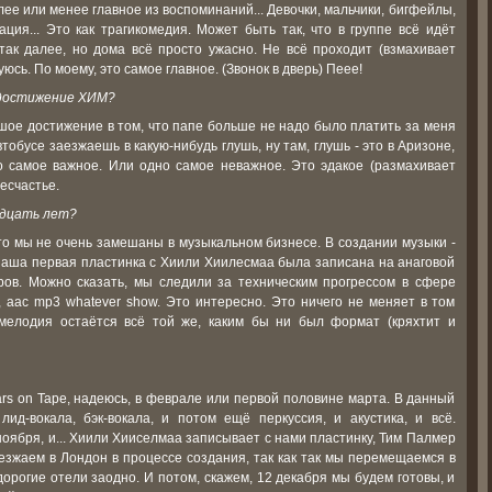
олее или менее главное из воспоминаний... Девочки, мальчики, бигфейлы,
инация... Это как трагикомедия. Может быть так, что в группе всё идёт
так далее, но дома всё просто ужасно. Не всё проходит (взмахивает
уюсь. По моему, это самое главное. (Звонок в дверь) Пеее!
 достижение ХИМ?
ьшое достижение в том, что папе больше не надо было платить за меня
тобусе заезжаешь в какую-нибудь глушь, ну там, глушь - это в Аризоне,
то самое важное. Или одно самое неважное. Это эдакое (размахивает
несчастье.
адцать лет?
к что мы не очень замешаны в музыкальном бизнесе. В создании музыки -
то наша первая пластинка с Хиили Хиилесмаа была записана на анаговой
ров. Можно сказать, мы следили за техническим прогрессом в сфере
 aac mp3 whatever show. Это интересно. Это ничего не меняет в том
, мелодия остаётся всё той же, каким бы ни был формат (кряхтит и
ears on Tape, надеюсь, в феврале или первой половине марта. В данный
лид-вокала, бэк-вокала, и потом ещё перкуссия, и акустика, и всё.
ноября, и... Хиили Хииселмаа записывает с нами пластинку, Тим Палмер
езжаем в Лондон в процессе создания, так как так мы перемещаемся в
дорогие отели заодно. И потом, скажем, 12 декабря мы будем готовы, и