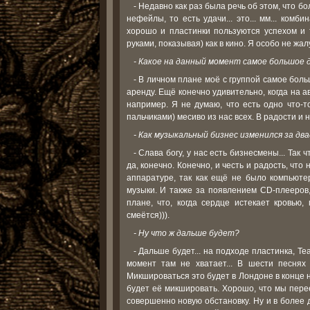
- Недавно как раз была речь об этом, что б
нефейлы, то есть удачи... это... мм... комб
хорошо и пластинки пользуются успехом и 
руками, показывая) как в кино. Я особо не жал
- Какое на данный момент самое большое
- В личном плане моё с группой самое бол
аренду. Ещё конечно удивительно, когда на ав
например. Я не думаю, что есть одно что-
пальчиками) месиво из нас всех. В радости и 
- Как музыкальный бизнес изменился за дв
- Слава богу, у нас есть бизнесмены... Та
да, конечно. Конечно, и честь и радость, ч
аппаратуре, так как ещё не было компьюте
музыки. И также за появлением CD-плееров,
плане, что, когда сердце истекает кровью
смеётся))).
- Ну что ж дальше будет?
- Дальше будет... на подходе пластинка, T
момент там не хватает... В шести песнях 
Микшироваться это будет в Лондоне в конце 
будет её микшировать. Хорошо, что мы пере
совершенно новую обстановку. Ну и в более 