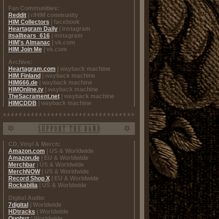
Fan Communities:
Reddit
| r/HIM community
HIM Collectors
| facebook
Heartagram Daily
| instagram
itsalltears_616
| instagram
HIM's Almanac
| vk.com
HIM Join Me
| vk.com
Archive:
Heartagram.com
| wayback machine
HIM Finland
| wayback machine
HIM666.de
| wayback machine
HIMOnline.tv
| wayback machine
TheSacrament.net
| wayback machine
HIMCDDB
| wayback machine
CD, Vinyl & Merch:
Amazon.com
| US & Worldwide
Amazon.de
| EU & Worldwide
Merchbar
| US & Worldwide
MerchNOW
| US & Worldwide
Record Shop X
| EU & Worldwide
Rockabilia
| US & Worldwide
Digital Audio:
7digital
| Worldwide
HDtracks
| Worldwide
Quobuz
| Worldwide