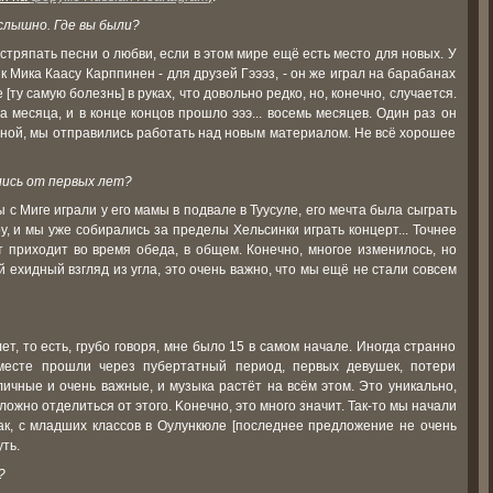
слышно. Где вы были?
остряпать песни о любви, если в этом мире ещё есть место для новых. У
 Мика Каасу Карппинен - для друзей Гэээз, - он же играл на барабанах
 [ту самую болезнь] в руках, что довольно редко, но, конечно, случается.
а месяца, и в конце концов прошло эээ... восемь месяцев. Один раз он
сной, мы отправились работать над новым материалом. Не всё хорошее
лись от первых лет?
мы с Миге играли у его мамы в подвале в Туусуле, его мечта была сыграть
у, и мы уже собирались за пределы Хельсинки играть концерт... Точнее
ит приходит во время обеда, в общем. Конечно, многое изменилось, но
й ехидный взгляд из угла, это очень важно, что мы ещё не стали совсем
лет, то есть, грубо говоря, мне было 15 в самом начале. Иногда странно
месте прошли через пубертатный период, первых девушек, потери
 личные и очень важные, и музыка растёт на всём этом. Это уникально,
ложно отделиться от этого. Kонечно, это много значит. Так-то мы начали
так, с младших классов в Оулункюле [последнее предложение не очень
ть.
?