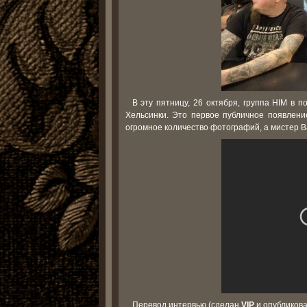
В эту пятницу, 26 октября, группа HIM в 
Хельсинки. Это первое публичное появлени
огромное количество фотографий, а мистер В
Перевод интервью (сделан
VIP
и опубликов