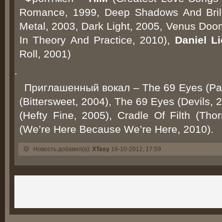
Romance, 1999, Deep Shadows And Brilli
Metal, 2003, Dark Light, 2005, Venus Do
In Theory And Practice, 2010),
Daniel L
Roll, 2001)
.
Приглашенный вокал – The 69 Eyes (Paris
(Bittersweet, 2004), The 69 Eyes (Devils
(Hefty Fine, 2005), Cradle Of Filth (Th
(We’re Here Because We’re Here, 2010).
Новость добавил(а):
XTasy
16-10-2012, 17:59