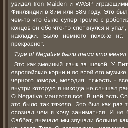
увидел Iron Maiden и WASP играющими 
Финляндии в 87м или 88м году. Это был
чем-то что было супер громко c роботи
концов он обо что-то споткнулся и упал,
накладки. Было немного похоже на 
прекрасно".
Type of Negative были теми кто менял
Это как змеиный язык за щекой. У Пи
европейские корни и во всей его музыке
черного юмора, мелодия, тяжесть - все
внутри которую я никогда не слышал ран
O Negative меняется все. В ней есть Co
это было так тяжело. Это был как раз 
осознал чем я хочу заниматься. И не 
Саббат, вначале мы звучали больше как 