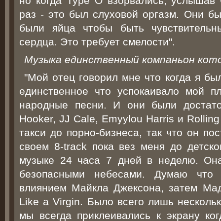
но когда Type O взорвались, услышав 
раз - это был cлуховой оргазм. Они б
были яйца чтобы быть чувствительн
сердца. Это требует смелости".
Музыка единственный компаньон кот
"Мой отец говорил мне что когда я бы
единственное что успокаивало мой п
народные песни. И они были достат
Hooker, JJ Cale, Emyylou Harris и Rolli
такси до порно-бизнеса, так что он по
своем 8-track пока вез меня до детск
музыке 24 часа 7 дней в неделю. О
безопасными небесами. Думаю что
влиянием Майкла Джексона, затем Ма
Like a Virgin. Было всего лишь нескол
мы всегда приклеивались к экрану ко