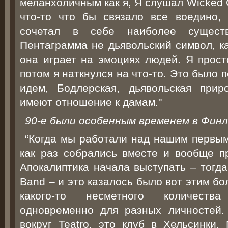
меланхоличным как я, Я слушал Wicked 
что-то что бы связало все воедино,
сочетал в себе наиболее сущест
Пентаграмма не дьявольский символ, к
она играет на эмоциях людей. Я прост
потом я наткнулся на что-то. Это было 
идем, Бодлерская, дьявольская при
имеют отношение к дамам."
90-е были особенным временем в Фин
“Когда мы работали над нашим первы
как раз собрались вместе и вообще пр
Апокалиптика начала выступать – тогда
Band – и это казалось было вот этим б
какого-то несметного количеств
одновременно для разных личностей.
вокруг Teatro, это клуб в Хельсинки