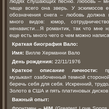
людях слушающих песню. Любовь – мн
чаще всего она зверь. У эскимосов 
обозначения снега – любовь должна 
много видов: юмор, сотрудничество
ненависти…Я романтик, так что мне н
еще есть много чего о чем можно написа
Краткая биография Вало:
Имя:
Вилле Херманни Вало
День рождения:
22/11/1976
Краткое описание личности:
при
музыкант озабоченный темной стороно
беречь себя для себя. Искренний, труд
Золото в США и пять платиновых дисков
Важный опыт:
Фронтмен –
HIM
(Greatest Love Songs 