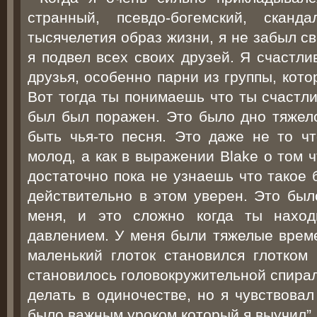
странный, псевдо-богемский, сканд
тысячелетия образ жизни, я не забыл с
я подвел всех своих друзей. Я счастли
друзья, особенно парни из группы, кот
Вот тогда ты понимаешь что ты счастли
был был поражен. Это было дно тяжел
быть чья-то песня. Это даже не то чт
молод, а как в выражении Blake о том 
достаточно пока не узнаешь что такое
действительно в этом уверен. Это был
меня, и это сложно когда ты наход
давлением. У меня были тяжелые време
маленький глоток становился глотком 
становилось головокружительной спирал
делать в одиночестве, но я чувствова
было важным уроком который я выучил”