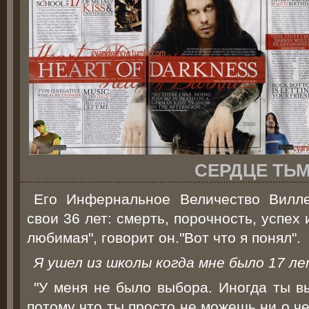
CЕРДЦЕ ТЬ
Его Инфернальное Величество Вилл
свои 36 лет: смерть, порочность, успех 
любимая", говорит он."Вот что я понял".
Я ушел из школы когда мне было 17 ле
"У меня не было выбора. Иногда ты в
потому что ты просто не можешь ни о ч