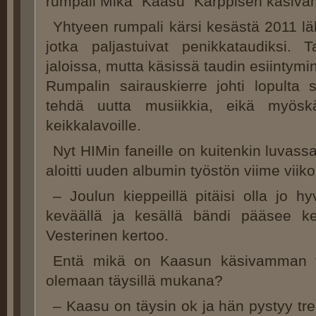
rumpali Mika "Kaasu" Karppisen käsiva
Yhtyeen rumpali kärsi kesästä 2011 läh
jotka paljastuivat penikkataudiksi. T
jaloissa, mutta käsissä taudin esiintymin
Rumpalin sairauskierre johti lopulta s
tehdä uutta musiikkia, eikä myöskä
keikkalavoille.
Nyt HIMin faneille on kuitenkin luvassa i
aloitti uuden albumin työstön viime viikol
– Joulun kieppeillä pitäisi olla jo 
keväällä ja kesällä bändi pääsee ke
Vesterinen kertoo.
Entä mikä on Kaasun käsivamman ti
olemaan täysillä mukana?
– Kaasu on täysin ok ja hän pystyy tr