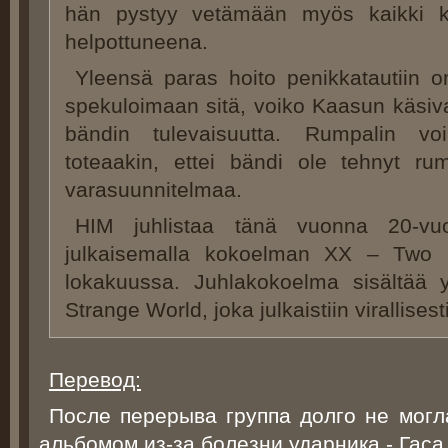
hän pystyy vetämään myös kaikki ke
helpottuneena.
Yleensä paras hoito penikkatautiin o
spekuloimaan sitä, voiko Kaasun käsiv
bändin tulevaisuutta. Rumpalin vo
toteaakin, ettei bändi ole tehnyt r
varasuunnitelmaa.
HIM juhlistaa tänä vuonna 20-vu
julkaisemalla kokoelman XX – Two
lokakuussa. Juhlakokoelma sisältää
Strange World, joka julkaistiin virallise
Перевод:
После перерыва группа долго не могл
альбомом из-за болезни ударника - Гаса