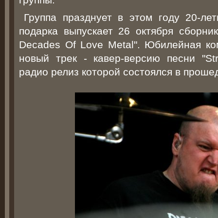
Группа празднует в этом году 20-ле
подарка выпускает 26 октября сборни
Decades Of Love Metal". Юбилейная ко
новый трек - кавер-версию песни "St
радио релиз которой состоялся в проше