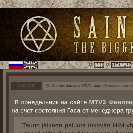
11.09.2012
Свежая заметка MTV3 - подробности о состоя
В понедельник на сайте
MTV3 Финлян
на счет состояния Гаса от менеджера гр
Tauon jälkeen paluuta tekevän HIM-yht