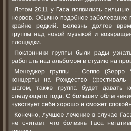
Летом 2011 у Гаса появились сильные
нервов. Обычно подобное заболевание п
крайне редкий. Болезнь долгое врем
группы над новой музыкой и возвраще
площадки.
Поклонники группы были рады узнать
работать над альбомом в студию на про
Менеджер группы - Сеппо (Seppo Ve
концерты на Рождество (фестиваль 
шагом, также группа будет давать 
следующего года. С большим облегчение
чувствует себя хорошо и сможет спокойн
Конечно, лучшее лечение в случае Гас
не считает, что болезнь Гаса негати
группы.