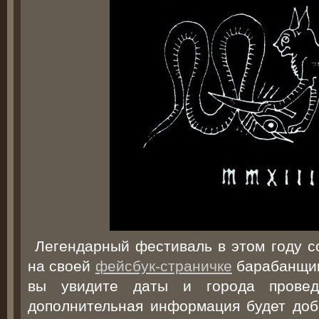
Легендарный фестиваль в этом году с
на своей
фейсбук-страничке
барабанщик
вы увидите даты и города провед
дополнительная информация будет доба