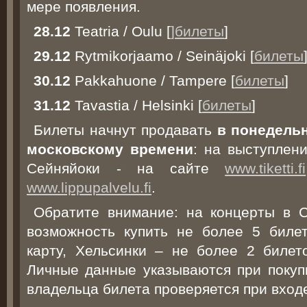
мере появления.
28.12
Teatria / Oulu [
]билеты
]
29.12
Rytmikorjaamo / Seinäjoki [
билеты
30.12
Pakkahuone / Tampere [
билеты
]
31.12
Tavastia / Helsinki [
билеты
]
Билеты начнут продавать
в понедельн
московскому времени
: на выступлен
Сейняйоки - на сайте
www.tiketti.fi
www.lippupalvelu.fi
.
Обратите внимание: на концерты в 
возможность купить не более 5 биле
карту, Хельсинки – не более 2 билет
Личные данные указываются при покупк
владельца билета проверяется при входе 