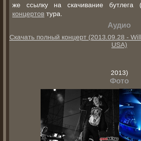
же ссылку на скачивание бутлега 
концертов
тура.
Аудио
Скачать полный концерт (2013.09.28 - Will
USA)
2013)
Фото