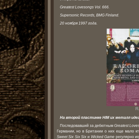
Greatest Lovesongs Vol. 666.
Supersonic Records, BMG Finland.
20 ноября 1997 года.
R
На второй пластинке HIM их металл иде
Последовавший за дебютным
Greatest Love
Германии, но в Британии о них еще мало к
Sweet Six Six Six
и
Wicked Game
регулярно иг