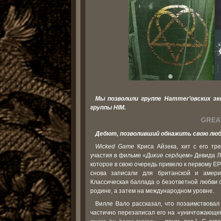
Мы позволили группе Hammer’овских э
группы HIM.
GREA
Дебют, позволивший обнажить свою люб
Wicked Game
Криса Айзека, хит с его тр
участия в фильме
«Дикие сердцем»
Девида Ли
которое в свою очередь привело к первому E
снова записали для британской и амери
Классическая баллада о безответной любви с
родине, а затем на международном уровне.
Вилле Вало рассказал, что позаимствовал
частично перезаписал его на «уничтожающе