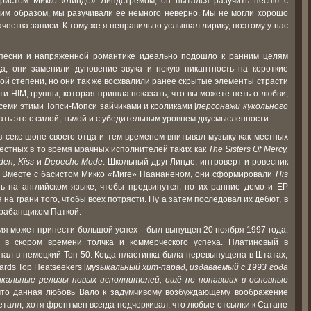
таристом Микко «Линде» Линдстрёмом, он пытался разучить песню с
ким образом, мы разучивали ее немного неверно. Мы не могли хорошо
чества записи. К тому же я неправильно услышал лирику, поэтому у нас
е песни и напряженной романтике идеально подошло к ранним целям
а, они заменили дуновение звука и некую пикантность на короткие
й степени, но они так же восхвалили ранее скрытые элементы страсти
и HIM, группы, которая пришла показать, что вы можете петь о любви,
семи этими Топси-Мопси зайчиками и кроликами [
персонажи кукольного
лать это с силой, тьмой и с убедительным уровнем двусмысленности.
 секс-шопе своего отца и тем временем впитывал музыку как местных
вестных в то время мрачных исполнителей таких как
The Sisters Of Mercy,
den, Kiss
и
Depeche Mode
. Школьный друг Линде, интроверт и ровесник
т. Вместе с басистом Микко «Миге» Паананеном, они сформировали
His
ь на английском языке, чтобы продвинутся, но их ранние демо и ЕР
на грани того, чтобы всех потрясти. Ну а затем последовал их дебют, в
рабанщиком Паткой.
ия может принести большой успех – был выпущен 20 ноября 1997 года.
 в скором времени толчка и коммерческого успеха. Платиновый в
пал в немецкий Топ 50. Когда пластинка была перевыпущена в Штатах,
ards Top Heatseekers [
музыкальный хит-парад, издаваемый с 1993 года
зыкальные релизы новых исполнителей, ещё не попавших в основные
 что данная любовь Вало к задумчивому возбуждающему воображение
металл, хотя фронтмен всегда подчеркивал, что любые отсылки к Сатане