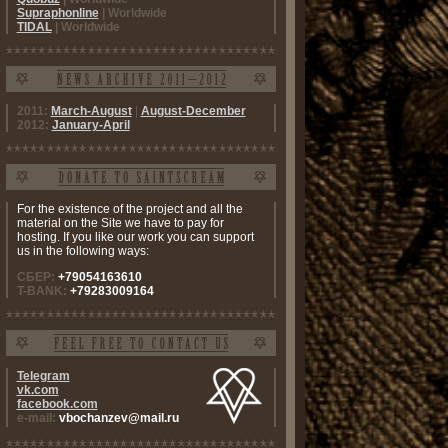
Supraphonline
| Worldwide
TIDAL
| Worldwide
2011:
March-August
|
August-December
2012:
January-April
For the existence of the project and all the
material on the Site we have to pay for
hosting. If you like our work you can support
us in the following ways:
СБЕР:
+79054163610
T-BANK:
+79283009164
Telegram
vk.com
facebook.com
e-mail:
vbochanzev@mail.ru