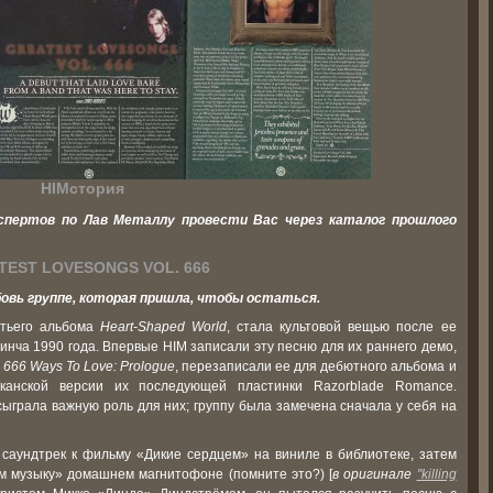
HIMстория
кспертов по Лав Металлу провести Вас через каталог прошлого
TEST LOVESONGS VOL. 666
овь группе, которая пришла, чтобы остаться.
етьего альбома
Heart-Shaped World
, стала культовой вещью после ее
нча 1990 года. Впервые HIM записали эту песню для их раннего демо,
P
666 Ways To Love: Prologue
, перезаписали ее для дебютного альбома и
канской версии их последующей пластинки Razorblade Romance.
ыграла важную роль для них; группу была замечена сначала у себя на
 саундтрек к фильму «Дикие сердцем» на виниле в библиотеке, затем
м музыку» домашнем магнитофоне (помните это?) [
в оригинале
"killing