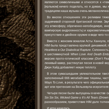
являются символичными и относятся к «те
[ярлыком] ничего поделать, но я думаю, мы 
традициям наша музыка очень меланхолична
Во многих отношениях эти реликвии тяже
задумчивой стороной британской готики. Зв
эту атмосферу, обреченно-непобедимую, ино
вампирскую андрогинность) и харизматичны
присутствие и двойное оружие в виде чего-то 
Вместе с женским вокалом Асты Ханнула, 
HIM была представлена хрупкой динамикой,
Heartless
и
Our Diabolical Rapture
. Склонность
и шестиминутной
When Love And Death Emb
версию прото-готической классики
(Don’t Fe
ленивый кавер, растянутая песня в новой в
Джун Хайд добавляет некую теплоту.
В этом сумасшедшем увлекательном твист
заполненный 666 мегабайтами тишины, част
Ways To Love
, в результате чего официальна
арт или претензия на Вельзевула-искусителя 
Четыре песни были выпущены в качестве си
Six Six Six, Wicked Game и It’s All Tears (Drown
разнообразием, приветствие HIM дало толчок 
И игра началась.