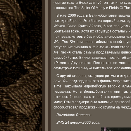
черную кожу и блеск для губ, он так и не су
иконами как The Sister Of Mercy и Fields Of Th
В мае 2000 года в Великобритании вышла
выхода в Европе. Это был их первый релиз з
Wicked Game
Криса Айзека, была специальн
Британии тоже. Хотя их структура осталась
припевам, которые были сбалансированы ну
With The Sin
признаны гибелью корней групп
вступление пианино в
Join Me In Death
стало 
Me
, песня стала самым продаваемым финск
самоубийство. Вилле защищал песню, объя
«Ромео и Джульетта». Песню так же можно
саундтрэке к фильму «Обитель зла: Апокалип
С другой стороны, скачущие ритмы и отда
Love You
подтвердили, что финны могут писат
Time, закрывала европейскую версию альб
Германии. Но в Великобритании они так и
готической сцене, на которой в то время до
мимо; Бэм Марджера был одним из зрителей,
способствовал продвижению группы на между
Razorblade Romance.
BMG 24 января 2000 года.