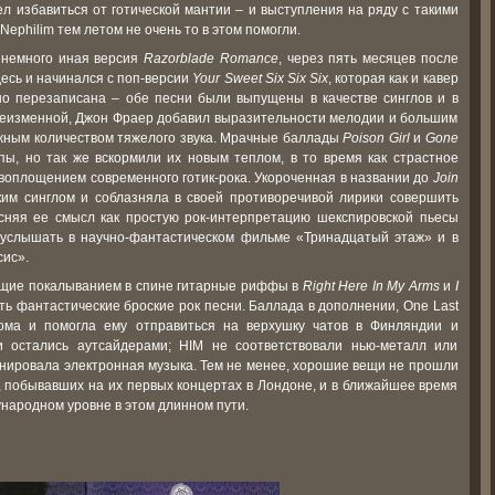
мел избавиться от готической мантии – и выступления на ряду с такими
e Nephilim тем летом не очень то в этом помогли.
 немного иная версия
Razorblade Romance
, через пять месяцев после
десь и начинался с поп-версии
Your Sweet Six Six Six
, которая как и кавер
о перезаписана – обе песни были выпущены в качестве синглов и в
 неизменной, Джон Фраер добавил выразительности мелодии и большим
жным количеством тяжелого звука. Мрачные баллады
Poison Girl
и
Gone
ы, но так же вскормили их новым теплом, в то время как страстное
воплощением современного готик-рока. Укороченная в названии до
Join
им синглом и соблазняла в своей противоречивой лирики совершить
сняя ее смысл как простую рок-интерпретацию шекспировской пьесы
 услышать в научно-фантастическом фильме «Тринадцатый этаж» и в
сис».
ющие покалыванием в спине гитарные риффы в
Right Here In My Arms
и
I
ь фантастические броские рок песни. Баллада в дополнении, One Last
ома и помогла ему отправиться на верхушку чатов в Финляндии и
 остались аутсайдерами; HIM не соответствовали нью-металл или
минировала электронная музыка. Тем не менее, хорошие вещи не прошли
 побывавших на их первых концертах в Лондоне, и в ближайшее время
народном уровне в этом длинном пути.