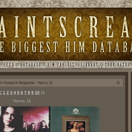
 Fanpack Magazine - Часть 11
С
1
2
3
4
5
6
7
8
9
10
11
Часть 11