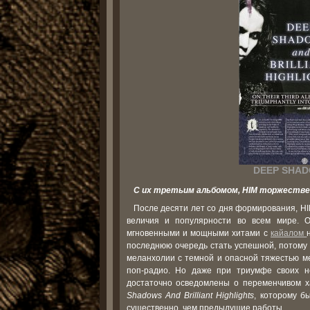
DEEP SHAD
С их третьим альбомом, HIM торжестве
После десяти лет со дня формирования, H
величия и популярности во всем мире. 
мгновенными и мощными хитами с
кайалом
последнюю очередь стать успешной, потому ч
меланхолии с темной и опасной тяжестью 
поп-радио. Но даже при триумфе своих н
достаточно осведомлены о переменчивом х
Shadows And Brilliant Highlights
, которому б
существенно, чем предыдущие работы.