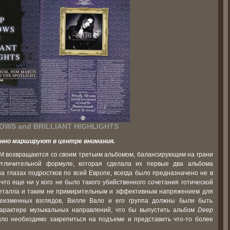
OWS and BRILLIANT HIGHLIGHTS
нно маршируют в центре внимания.
IM возвращаются со своим третьим альбомом, балансирующим на грани
Отличительной формуле, которая сделала их первые два альбома
на глазах подростков по всей Европе, всегда было предназначено не в
то еще ни у кого не было такого убийственного сочетания готической
металла и таким не примирительным и эффективным напряжением для
еизменных взглядов, Вилле Вало и его группа должны были быть
арактере музыкальных направлений, что бы выпустить альбом
Deep
ыло необходимо закрепиться на подъеме и представить что-то более