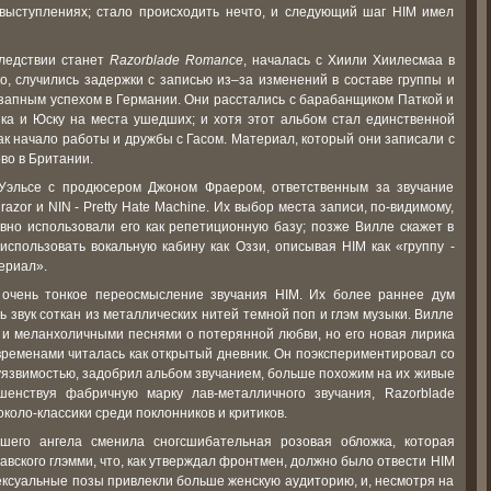
выступлениях; стало происходить нечто, и следующий шаг HIM имел
следствии станет
Razorblade Romance
, началась с Хиили Хиилесмаа в
ко, случились задержки с записью из–за изменений в составе группы и
езапным успехом в Германии. Они расстались с барабанщиком Паткой и
ика и Юску на места ушедших; и хотя этот альбом стал единственной
как начало работы и дружбы с Гасом. Материал, который они записали с
во в Британии.
 Уэльсе с продюсером Джоном Фраером, ответственным за звучание
azor и NIN - Pretty Hate Machine. Их выбор места записи, по-видимому,
авно использовали его как репетиционную базу; позже Вилле скажет в
использовать вокальную кабину как Оззи, описывая HIM как «группу -
ериал».
 очень тонкое переосмысление звучания HIM. Их более раннее дум
 звук соткан из металлических нитей темной поп и глэм музыки. Вилле
м и меланхоличными песнями о потерянной любви, но его новая лирика
 временами читалась как открытый дневник. Он поэкспериментировал со
уязвимостью, задобрил альбом звучанием, больше похожим на их живые
енствуя фабричную марку лав-металличного звучания, Razorblade
коло-классики среди поклонников и критиков.
шего ангела сменила сногсшибательная розовая обложка, которая
вского глэмми, что, как утверждал фронтмен, должно было отвести HIM
 сексуальные позы привлекли больше женскую аудиторию, и, несмотря на