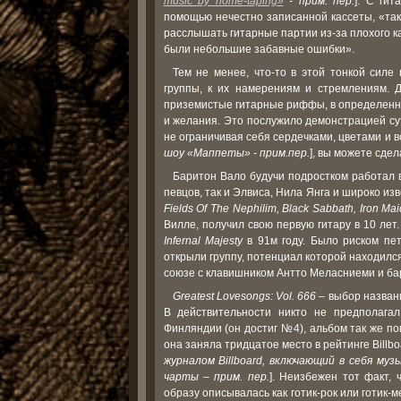
music by home-taping»
- прим. пер.
]. С ги
помощью нечестно записанной кассеты, «та
расслышать гитарные партии из-за плохого ка
были небольшие забавные ошибки».
Тем не менее, что-то в этой тонкой сил
группы, к их намерениям и стремлениям. Д
приземистые гитарные риффы, в определенно
и желания. Это послужило демонстрацией сут
не ограничивая себя сердечками, цветами и в
шоу «Маппеты» - прим.пер.
], вы можете сде
Баритон Вало будучи подростком работал в
певцов, так и Элвиса, Нила Янга и широко из
Fields Of The Nephilim, Black Sabbath, Iron Mai
Вилле, получил свою первую гитару в 10 ле
Infernal Majesty
в 91м году. Было риском пет
открыли группу, потенциал которой находился 
союзе с клавишником Антто Меласниеми и ба
Greatest Lovesongs: Vol. 666
– выбор назван
В действительности никто не предполагал
Финляндии (он достиг №4), альбом так же по
она заняла тридцатое место в рейтинге Billbo
журналом Billboard, включающий в себя му
чарты – прим. пер.
]. Неизбежен тот факт,
образу описывалась как готик-рок или готик-