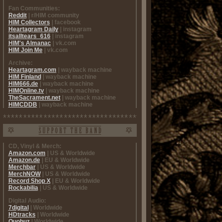
Fan Communities:
Reddit
| r/HIM community
HIM Collectors
| facebook
Heartagram Daily
| instagram
itsalltears_616
| instagram
HIM's Almanac
| vk.com
HIM Join Me
| vk.com
Archive:
Heartagram.com
| wayback machine
HIM Finland
| wayback machine
HIM666.de
| wayback machine
HIMOnline.tv
| wayback machine
TheSacrament.net
| wayback machine
HIMCDDB
| wayback machine
CD, Vinyl & Merch:
Amazon.com
| US & Worldwide
Amazon.de
| EU & Worldwide
Merchbar
| US & Worldwide
MerchNOW
| US & Worldwide
Record Shop X
| EU & Worldwide
Rockabilia
| US & Worldwide
Digital Audio:
7digital
| Worldwide
HDtracks
| Worldwide
Quobuz
| Worldwide