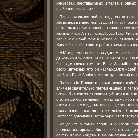
концертах, фестивальных и телевизионных 
особенное значение.
Первоначальная работа над тем, что впо
Хельсинки в известной студии Finnvox, одна
гастрольных обязательств, вызванных их вн
клавишником Антто, завербовав Гаса Липст
записью с Юской, тем не менее, он отмечен 
Хиили был отброшен, и работа началась зано
HIM переместились в студию Rockfield в
дебютных альбомов Fields Of Nephilim - Dawnr
был вдохновлен тем, что Black Sabbath нед
своих интервью, что он наслаждался идеей 
трибьют Black Sabbath, играющую свежий мат
Razorblade Romance представляет собой
влияние значительно приуменьшено, и теперь
всегда был известен своим глубоким вокало
стала еще более личной, чем когда – либо и
своим вокалом и одарил песни еще большей 
выступления, нежели на их дебют. Соверш
Romance довольно быстро заработал статус о
Их дебют в тонах сепии и образом пад
продемонстрировала Вилле в образе скандина
от готического имиджа. В любом случае, его