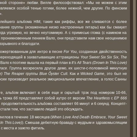
мной стороне» любви. Вилле философствовал: «Мы не можем с этим
являемся особой тенью готики, более нежной, чем другие. По финским
».
лейшего альбома HIM, такие как риффы, все же сливаются с более
учание группы (искаженные низко настроенные гитары) как бы смакует
гда угрюмую, но вечно неутомимую. А с примесью глэма (с намеком на
м проникновенным пением Вало, они представили нам свое неоценимое
взрывного и благодати.
пожертвованным для интро в песне
For You
, созданная двойственность
 переходящей в захватывающие аттракционы
Your Sweet Six Six Six
,
The
 Вало к поэтике вышла на первый план в
It’s All Tears (Drown In This Love)
race
. Группа воскресила другое демо, их шести-с-половиной минутную
ar) The Reaper
группы
Blue Őyster Cult
. Как и
Wicked Game
, это был не
ерсии производит реальное эмоциональное впечатление, а голос Санны
е, альбом включает в себя еще и скрытый трэк под номером 10-66,
ь трэка
66
представляет собой аутро от версии
The Heartless
с
EP 666
я продолжительность альбома составляет 66 минут и 6 секунд. Концепт-
стали тем, что заставило людей это обсуждать.
нглов в течение 18 месяцев (
When Love And Death Embrace, Your Sweet
 In This Love)
). Смешав дебютную браваду с мудрым и здравомыслящим
с места и зажгло фитиль.