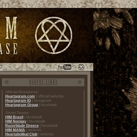
Official Resources:
Heartagram.com
| official website
Heartagram IG
| instagram
Heartagram Group
| facebook
Street Teams:
HIM Brasil
| facebook
HIM Norway
| facebook
Razorblade Greece
| facebook
HIM MANIA
| website
Heartabolikal Club
| website