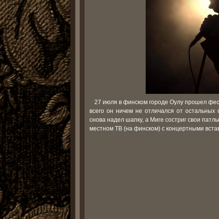
27 июля в финском городе Оулу прошел фест
всего он ничем не отличался от остальных
снова надел шапку, а Миге состриг свои патл
местном ТВ (на финском) с концертными встав