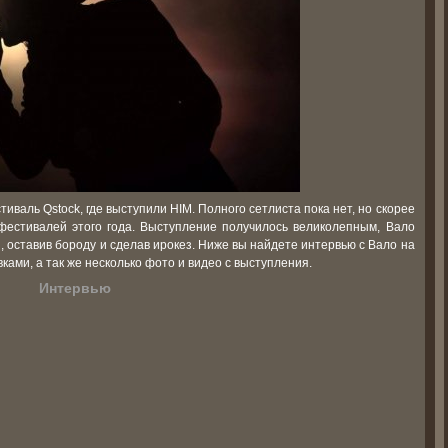
иваль Qstock, где выступили HIM. Полного сетлиста пока нет, но скорее
 фестивалей этого года. Выступление получилось великолепным, Вало
ы, оставив бороду и сделав ирокез. Ниже вы найдете интервью с Вало на
ками, а так же несколько фото и видео с выступления.
Интервью