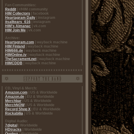
Fan Communities:
Reddit
| r/HIM community
HIM Collectors
| facebook
Heartagram Daily
| instagram
itsalltears_616
| instagram
HIM's Almanac
| vk.com
HIM Join Me
| vk.com
Archive:
Heartagram.com
| wayback machine
HIM Finland
| wayback machine
HIM666.de
| wayback machine
HIMOnline.tv
| wayback machine
TheSacrament.net
| wayback machine
HIMCDDB
| wayback machine
CD, Vinyl & Merch:
Amazon.com
| US & Worldwide
Amazon.de
| EU & Worldwide
Merchbar
| US & Worldwide
MerchNOW
| US & Worldwide
Record Shop X
| EU & Worldwide
Rockabilia
| US & Worldwide
Digital Audio:
7digital
| Worldwide
HDtracks
| Worldwide
Quobuz
| Worldwide