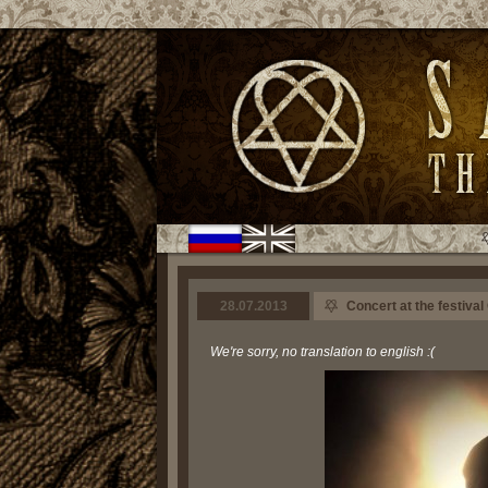
28.07.2013
Concert at the festival
We're sorry, no translation to english :(