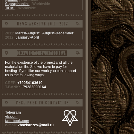
Supraphonline
| Worldwide
TIDAL
| Worldwide
2011:
March-August
|
August-December
2012:
January-April
For the existence of the project and all the
material on the Site we have to pay for
hosting. If you like our work you can support
us in the following ways:
СБЕР:
+79054163610
T-BANK:
+79283009164
Telegram
vk.com
facebook.com
e-mail:
vbochanzev@mail.ru