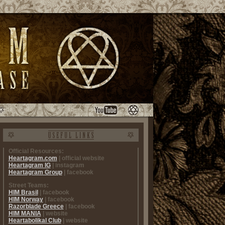
Official Resources:
Heartagram.com
| official website
Heartagram IG
| instagram
Heartagram Group
| facebook
Street Teams:
HIM Brasil
| facebook
HIM Norway
| facebook
Razorblade Greece
| facebook
HIM MANIA
| website
Heartabolikal Club
| website