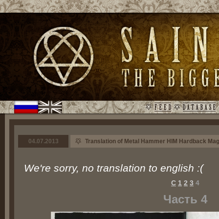
04.07.2013
Translation of Metal Hammer HIM Hardback Maga
We're sorry, no translation to english :(
С
1
2
3
4
Часть 4