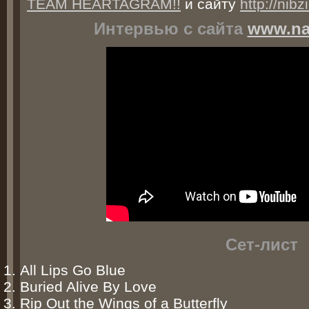
TEAM HEARTAGRAM!!
и сайту
http://nibz
Интервью с сайта
www.nac
Сет-лист
All Lips Go Blue
Buried Alive By Love
Rip Out the Wings of a Butterfly